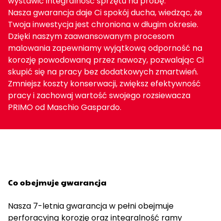
wystawić integralność sprzętu na próbę.
Nasza gwarancja daje Ci spokój ducha, wiedząc, że
Twoja inwestycja jest chroniona w długim okresie.
Dzięki naszym zaawansowanym procesom
malowania zapewniamy wyjątkową odporność na
korozję powodowaną przez nawozy, pozwalając Ci
skupić się na pracy bez dodatkowych zmartwień.
Zmniejsz koszty konserwacji, zwiększ efektywność
pracy i zachowaj wartość swojego rozsiewacza
PRIMO od Maschio Gaspardo.
Co obejmuje gwarancja
Nasza 7-letnia gwarancja w pełni obejmuje
perforacyjną korozję oraz integralność ramy