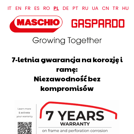
IT
EN
FR
ES
RO
PL
DE
PT
RU
UA
CN
TR
HU
7-letnia gwarancja na korozję i
ramę:
Niezawodność bez
kompromisów